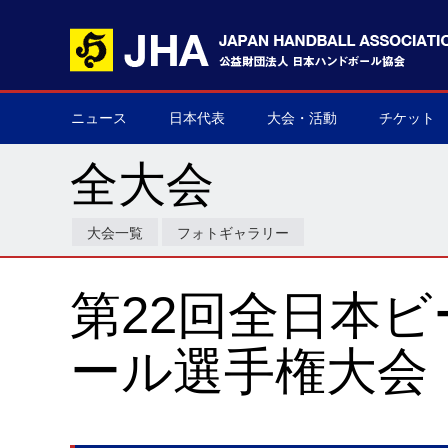
ニュース
日本代表
大会・活動
チケット
男子日本代表
女子日本代表
男子ネクスト日本代表
女子ネクスト日本代表
男子U-21(ジュニア)
女子U-20(ジュニア)
男子U-19(ユース)
女子U-18(ユース)
男子U-16
女子U-16
デフハンドボール
全て
国際大会
国内大会
その他
チケット購
▶
▶
▶
▶
▶
▶
▶
▶
▶
▶
▶
▶
▶
▶
▶
▶
全大会
大会一覧
フォトギャラリー
第22回全日本
ール選手権大会