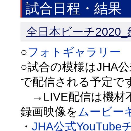
試合日程・結果
全日本ビーチ2020
○
フォトギャラリー
○試合の模様はJHA公式
で配信される予定で
→LIVE配信は機
録画映像を
ムービー
・
JHA公式YouTub