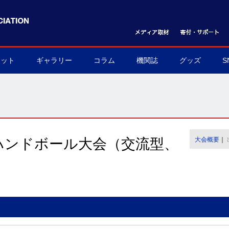
ケット
ギャラリー
コラム
機関誌
グッズ
S
ット購入方法
フォトギャラリー
ムービーギャラリー
球界を支える陰の立役者
我らハンドボール応援団
世界のハンドボール
協会グッズ
▶
▶
▶
▶
▶
▶
ハンドボール大会（交流型、
大会概要
｜