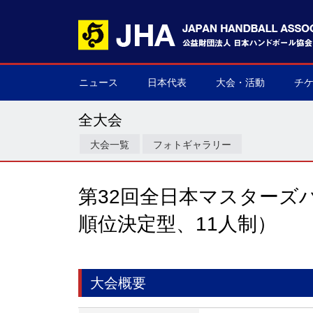
ニュース
日本代表
大会・活動
チ
男子日本代表
女子日本代表
男子ネクスト日本代表
女子ネクスト日本代表
男子U-21(ジュニア)
女子U-20(ジュニア)
男子U-19(ユース)
女子U-18(ユース)
男子U-16
女子U-16
デフハンドボール
全て
国際大会
国内大会
その他
チケ
▶
▶
▶
▶
▶
▶
▶
▶
▶
▶
▶
▶
▶
▶
▶
▶
全大会
大会一覧
フォトギャラリー
第32回全日本マスターズ
順位決定型、11人制）
大会概要