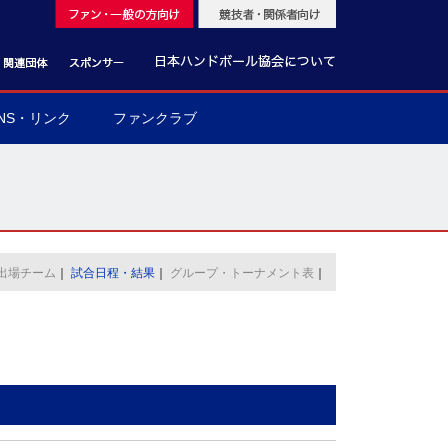
NS・リンク
ファンクラブ
出場チーム
｜
試合日程・結果
｜
グループ・トーナメント表
｜