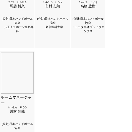
まごし ひろひさ
いちむら しろう
たかはし とよき
馬越 博久
市村 志朗
髙橋 豊樹
(公財)日本ハンドボール
(公財)日本ハンドボール
(公財)日本ハンドボール
協会
協会
協会
・八王子スポーツ整形外
・東京理科大学
・トヨタ車体ブレイヴキ
科
ングス
チームマネージャ
ー
かわむら りくや
川村 陸哉
(公財)日本ハンドボール
協会