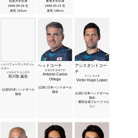
筑波大学出身
東海大学出身
1998-08-19 生
1988-05-15 生
身長 193cm
身長 196cm
ハイパフォーマンスディレ
ヘッドコーチ
アシスタントコー
クター
かるろす おるてが
チ
にかわどり よしひろ
Antonio Carlos
荷川取 義浩
うーご ろぺす
Ortega
Victor Hugo Lopez
(公財) 日本ハンドボール
(公財)日本ハンドボール
協会
(公財) 日本ハンドボール
協会
協会
・豊田合成ブルーファル
コン