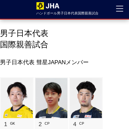
ハンドボール男子日本代表国際親善試合
男子日本代表
国際親善試合
男子日本代表 彗星JAPANメンバー
1
2
4
GK
CP
CP