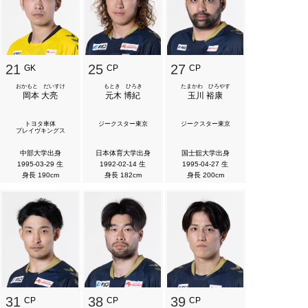
21
25
27
GK
CP
CP
おかもと だいすけ
もとき ひろき
たまかわ ひろやす
岡本 大亮
元木 博紀
玉川 裕康
トヨタ車体
ジークスター東京
ジークスター東京
ブレイヴキングス
中部大学出身
日本体育大学出身
国士舘大学出身
1995-03-29 生
1992-02-14 生
1995-04-27 生
身長 190cm
身長 182cm
身長 200cm
31
38
39
CP
CP
CP