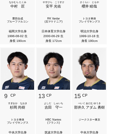
なかむら たくみ
やすひら こうすけ
さくらい ともや
中村 匠
安平 光佑
櫻井 睦哉
豊田合成
RK Vardar
トヨタ車体
ブルーファルコン
(北マケドニア)
ブレイヴキングス
福岡大学出身
日本体育大学出身
明治大学出身
1996-08-02 生
2000-06-29 生
1999-10-18 生
身長 190cm
身長 172cm
身長 190cm
9
13
15
CP
CP
CP
すぎおか なおき
よしだ しゅいち
べいぐ あだむ ゆうき
杉岡 尚樹
吉田 守一
部井久 アダム 勇樹
トヨタ車体
HBC Nantes
ジークスター東京
ブレイヴキングス
(フランス)
中央大学出身
筑波大学出身
中央大学出身