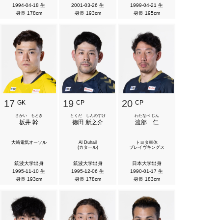
1994-04-18 生
2001-03-26 生
1999-04-21 生
身長 178cm
身長 193cm
身長 195cm
17
19
20
GK
CP
CP
さかい もとき
とくだ しんのすけ
わたなべ じん
坂井 幹
徳田 新之介
渡部 仁
大崎電気オーソル
Al Duhail
トヨタ車体
(カタール)
ブレイヴキングス
筑波大学出身
筑波大学出身
日本大学出身
1995-11-10 生
1995-12-06 生
1990-01-17 生
身長 193cm
身長 178cm
身長 183cm