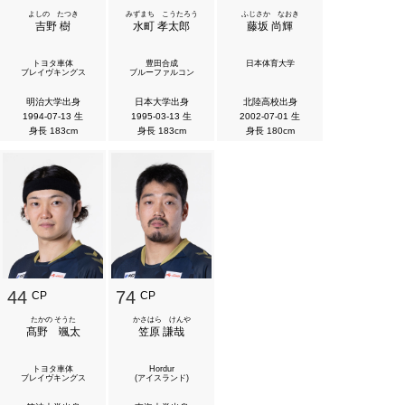
よしの たつき
みずまち こうたろう
ふじさか なおき
吉野 樹
水町 孝太郎
藤坂 尚輝
トヨタ車体
豊田合成
日本体育大学
ブレイヴキングス
ブルーファルコン
明治大学出身
日本大学出身
北陸高校出身
1994-07-13 生
1995-03-13 生
2002-07-01 生
身長 183cm
身長 183cm
身長 180cm
44
74
CP
CP
たかの そうた
かさはら けんや
髙野 颯太
笠原 謙哉
トヨタ車体
Hordur
ブレイヴキングス
(アイスランド)