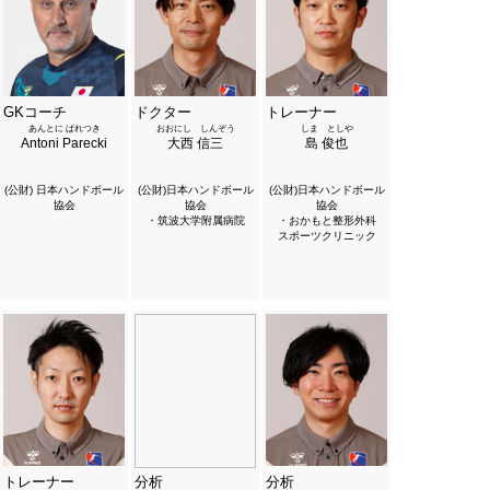
GKコーチ
ドクター
トレーナー
あんとに ぱれつき
おおにし しんぞう
しま としや
Antoni Parecki
大西 信三
島 俊也
(公財) 日本ハンドボール
(公財)日本ハンドボール
(公財)日本ハンドボール
協会
協会
協会
・筑波大学附属病院
・おかもと整形外科
スポーツクリニック
トレーナー
分析
分析