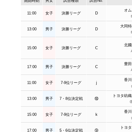
開始時刻
男女
試合種類
試合No.
オム
11:00
女子
決勝リーグ
D
大同特
13:00
男子
決勝リーグ
D
北國
15:00
女子
決勝リーグ
C
豊田
17:00
男子
決勝リーグ
C
香川
11:00
女子
7-9位リーグ
j
トヨタ紡織
13:00
男子
7・8位決定戦
⑩
香川
15:00
女子
7-9位リーグ
k
トヨタ
17:00
男子
5・6位決定戦
⑨