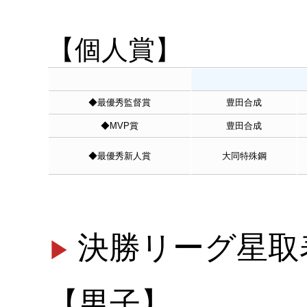
【個人賞】
◆最優秀監督賞
豊田合成
◆MVP賞
豊田合成
◆最優秀新人賞
大同特殊鋼
決勝リーグ星取
【男子】