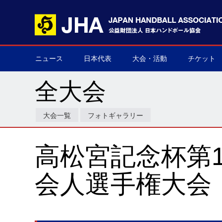
ニュース
日本代表
大会・活動
チケット
男子日本代表
女子日本代表
男子ネクスト日本代表
女子ネクスト日本代表
男子U-21(ジュニア)
女子U-20(ジュニア)
男子U-19(ユース)
女子U-18(ユース)
男子U-16
女子U-16
デフハンドボール
全て
国際大会
国内大会
その他
チケット購
▶
▶
▶
▶
▶
▶
▶
▶
▶
▶
▶
▶
▶
▶
▶
▶
全大会
大会一覧
フォトギャラリー
高松宮記念杯第
会人選手権大会