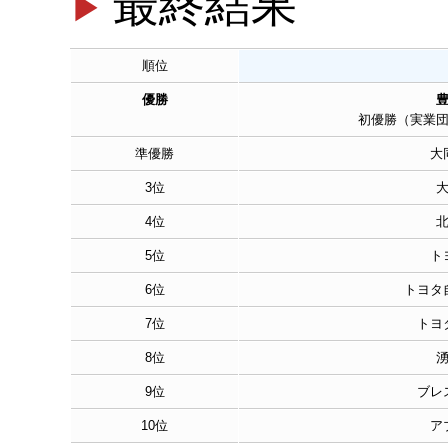
最終結果
順位
優勝
初優勝（実業
準優勝
大
3位
4位
5位
ト
6位
トヨタ
7位
トヨ
8位
9位
ブレ
10位
ア