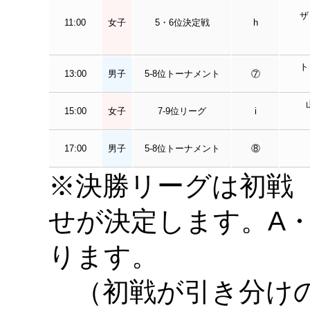
ザ
11:00
女子
5・6位決定戦
h
ト
13:00
男子
5-8位トーナメント
⑦
15:00
女子
7-9位リーグ
i
17:00
男子
5-8位トーナメント
⑧
※決勝リーグは初戦（
せが決定します。A
ります。
（初戦が引き分けの