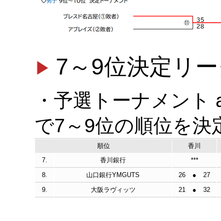
7～9位決定リ
・予選トーナメント 
で7～9位の順位を決
順位
香川
7.
香川銀行
***
8.
山口銀行YMGUTS
26
●
27
9.
大阪ラヴィッツ
21
●
32