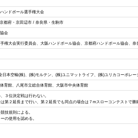
ハンドボール選手権大会
 京都府・京田辺市 / 奈良県・生駒市
協会
選手権大会実行委員会、大阪ハンドボール協会、京都府ハンドボール協会、奈
全日本空輸(株)、(株)モルテン、(株)ユニマットライフ、(株)ユリカコーポレー
体育館、八尾市立総合体育館、大阪市中央体育館
行い、３位決定戦は行わない。
場合は第２延長まで行い、第２延長でも同点の場合は７mスローコンテストで勝
会競技規則による。
レーの使用を認める。