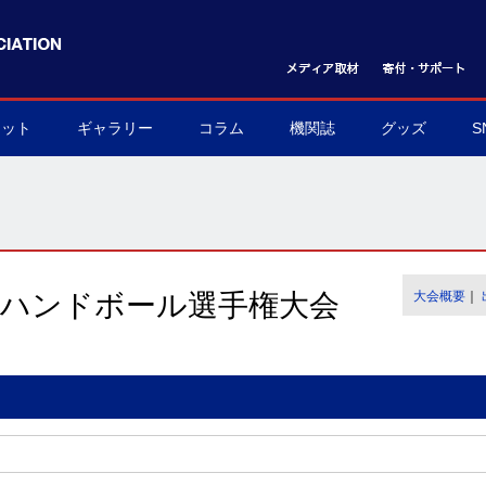
ケット
ギャラリー
コラム
機関誌
グッズ
S
ット購入方法
フォトギャラリー
ムービーギャラリー
球界を支える陰の立役者
我らハンドボール応援団
世界のハンドボール
協会グッズ
▶
▶
▶
▶
▶
▶
本ハンドボール選手権大会
大会概要
｜