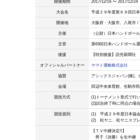
開催期間
2017/12/19 〜 2017/12/24
大会名
平成２９年度第６９回日本
開催地
大阪府・大阪市、八尾市 /
主催
（公財）日本ハンドボール
主管
第69回日本ハンドボール
後援
【特別後援】読売新聞社
オフィシャルパートナー
ヤマト運輸株式会社
協賛
アシックスジャパン(株)、
会場
田辺中央体育館、生駒市民
競技方式
(1)トーナメント形式で
(2)試合終了時に同点の
競技規則
(1) 平成２９年度日本協
(2) 松ヤニ、松ヤニスプ
【ＴＶ中継決定!!】
男子《決勝》を生中継