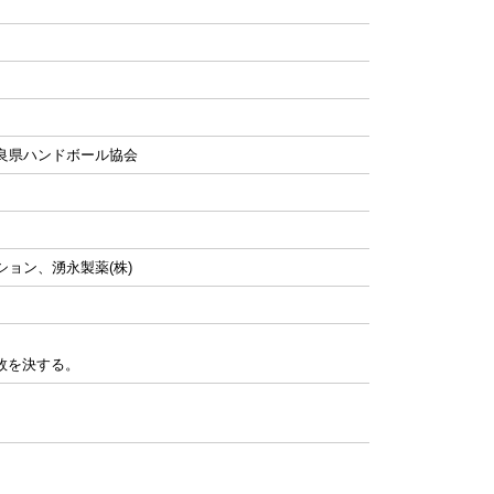
良県ハンドボール協会
ション、湧永製薬(株)
敗を決する。