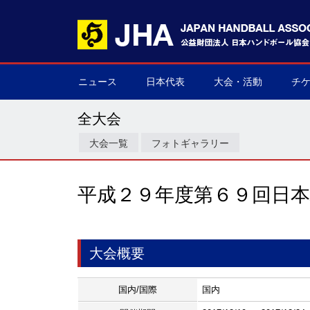
ニュース
日本代表
大会・活動
チ
男子日本代表
女子日本代表
男子ネクスト日本代表
女子ネクスト日本代表
男子U-21(ジュニア)
女子U-20(ジュニア)
男子U-19(ユース)
女子U-18(ユース)
男子U-16
女子U-16
デフハンドボール
全て
国際大会
国内大会
その他
チケ
▶
▶
▶
▶
▶
▶
▶
▶
▶
▶
▶
▶
▶
▶
▶
▶
全大会
大会一覧
フォトギャラリー
平成２９年度第６９回日
大会概要
国内/国際
国内