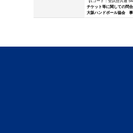
【Lコード：全試合共通 54
チケット等に関しての問合
大阪ハンドボール協会 事務局 