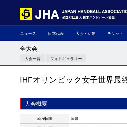
ニュース
日本代表
大会・活動
チケット
男子日本代表
女子日本代表
男子ネクスト日本代表
女子ネクスト日本代表
男子U-21(ジュニア)
女子U-20(ジュニア)
男子U-19(ユース)
女子U-18(ユース)
男子U-16
女子U-16
デフハンドボール
全て
国際大会
国内大会
その他
チケット購
▶
▶
▶
▶
▶
▶
▶
▶
▶
▶
▶
▶
▶
▶
▶
▶
全大会
大会一覧
フォトギャラリー
IHFオリンピック女子世界最
大会概要
国内/国際
国際