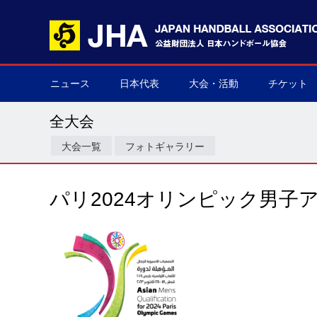
ニュース
日本代表
大会・活動
チケット
男子日本代表
女子日本代表
男子ネクスト日本代表
女子ネクスト日本代表
男子U-21(ジュニア)
女子U-20(ジュニア)
男子U-19(ユース)
女子U-18(ユース)
男子U-16
女子U-16
デフハンドボール
全て
国際大会
国内大会
その他
チケット購
▶
▶
▶
▶
▶
▶
▶
▶
▶
▶
▶
▶
▶
▶
▶
▶
全大会
大会一覧
フォトギャラリー
パリ2024オリンピック男子