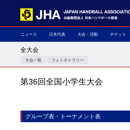
ニュース
日本代表
大会・活動
チケット
男子日本代表
女子日本代表
男子ネクスト日本代表
女子ネクスト日本代表
男子U-21(ジュニア)
女子U-20(ジュニア)
男子U-19(ユース)
女子U-18(ユース)
男子U-16
女子U-16
デフハンドボール
全て
国際大会
国内大会
その他
チケット購
▶
▶
▶
▶
▶
▶
▶
▶
▶
▶
▶
▶
▶
▶
▶
▶
全大会
大会一覧
フォトギャラリー
第36回全国小学生大会
グループ表・トーナメント表