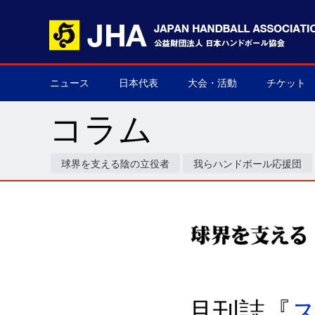
ニュース
日本代表
大会・活動
チケット
男子日本代表
女子日本代表
男子ネクスト日本代表
女子ネクスト日本代表
男子U-21(ジュニア)
女子U-20(ジュニア)
男子U-19(ユース)
女子U-18(ユース)
男子U-16
女子U-16
デフハンドボール
全て
国際大会
国内大会
その他
チケット購
▶
▶
▶
▶
▶
▶
▶
▶
▶
▶
▶
▶
▶
▶
▶
▶
コラム
球界を支える陰の立役者
我らハンドボール応援団
月刊誌『