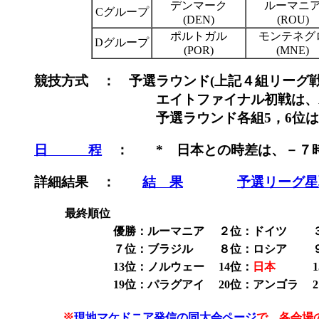
デンマーク
ルーマニ
Cグループ
(DEN)
(ROU)
ポルトガル
モンテネ
Dグループ
(POR)
(MNE)
競技方式 ： 予選ラウンド(上記４組リーグ戦
エイトファイナル初戦は、A1-B4,A2-B3,B1
予選ラウンド各組5，6位はプレジデ
日 程
： * 日本との時差は、－７
詳細結果 ：
結 果
予選リーグ星
最終順位
優勝：ルーマニア
２位：ドイツ
７位：ブラジル
８位：ロシア
13位：ノルウェー
14位：
日本
19位：パラグアイ
20位：アンゴラ
※
現地マケドニア発信の同大会ページ
で、各会場