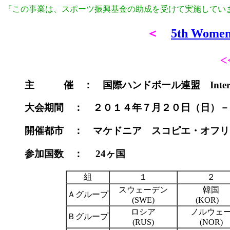
『この事業は、スポーツ振興基金の助成を受けて実施してい
＜
5th Women
主 催 ： 国際ハンドボール連盟 International
大会期間 ： ２０１４年７月２０日（日）－ ８月
開催都市 ： マケドニア スコピエ・オフリド・ストルミツ
参加国数 ： 24ヶ国
組
１
２
スウェーデン
韓国
Ａグループ
(SWE)
(KOR)
ロシア
ノルウェ
Ｂグループ
(RUS)
(NOR)