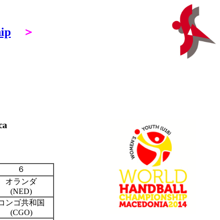
ip
＞
ca
６
オランダ
(NED)
コンゴ共和国
(CGO)