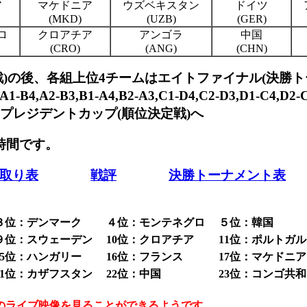
ア
マケドニア
ウズベキスタン
ドイツ
(MKD)
(UZB)
(GER)
グロ
クロアチア
アンゴラ
中国
(CRO)
(ANG)
(CHN)
)の後、各組上位4チームはエイトファイナル(決勝ト
-A4,B2-A3,C1-D4,C2-D3,D1-C4,D2
ントカップ(順位決定戦)へ
時間です。
取り表
戦評
決勝トーナメント表
３位：デンマーク
４位：モンテネグロ
５位：韓国
９位：スウェーデン
10位：クロアチア
11位：ポルトガル
15位：ハンガリー
16位：フランス
17位：マケドニ
21位：カザフスタン
22位：中国
23位：コンゴ共
のライブ映像を見ることができるようです。