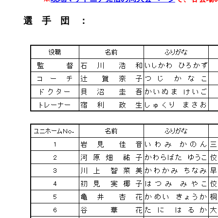
選 手 団
：