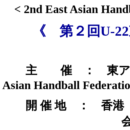
< 2nd East Asian Han
《 第２回U-2
主 催 ： 東アジア
Asian Handball Federatio
開 催 地 ： 香港 Ho
会場