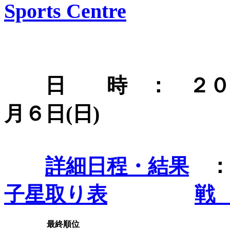
Sports Centre
日 時 ： ２０１
月６日(日)
詳細日程・結果
子星取り表
戦
最終順位