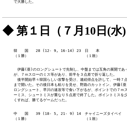
で大勝した。

◆ 第１日（７月10日(水
韓　　国　　28 (12- 9, 16-14) 23　日　　本

（１勝）　　                    　（１敗）

　伊藤(亜)のロングシュートで先制し、中盤までは互角の展開であっ
が、７ｍスローのミス等があり、前半を３点差で折り返した。

　後半開始早々韓国らしい攻撃を受け、連続得点を許して、一時７点
まで開いた。その後日本も粘りを見せ、野路のカットイン、伊藤(亜)
ロングシュート、早川の速攻等で食い下がるが、ポイントでの７ｍス
ーミス、シュートミスが重なり５点差で終了した。ポイントミスを少
くすれば、勝てるゲームだった。

中　　国　　39 (18- 5, 21- 9) 14　チャイニーズタイペイ

（１勝）　　                    　（１敗）
