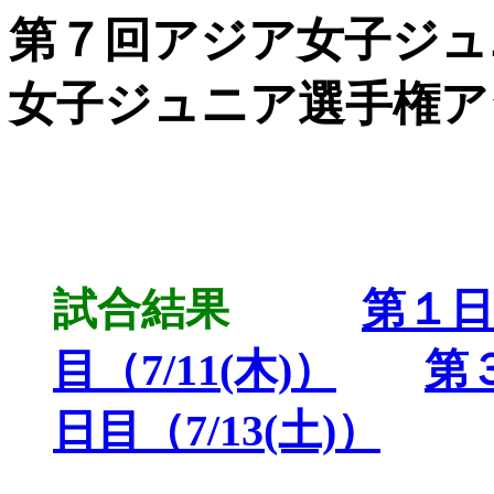
第７回アジア女子ジュニ
女子ジュニア選手権ア
試合結果
第１日目
目（7/11(木)）
第３
日目（7/13(土)）