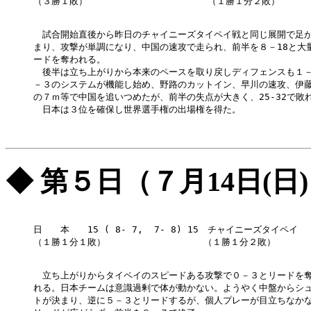
（３勝１敗）                    　（１勝１分２敗）

　試合開始直後から昨日のチャイニーズタイペイ戦と同じ展開で足が
まり、攻撃が単調になり、中国の速攻で走られ、前半を８－18と大量
ードを奪われる。

　後半は立ち上がりから本来のペースを取り戻しディフェンスも１－
－３のシステムが機能し始め、野路のカットイン、早川の速攻、伊藤(
の７ｍ等で中国を追いつめたが、前半の失点が大きく、25-32で敗れ
　日本は３位を確保し世界選手権の出場権を得た。

◆ 第５日（７月14日(日
日　　本　　15 ( 8- 7,  7- 8) 15　チャイニーズタイペイ

（１勝１分１敗）                　（１勝１分２敗）

　立ち上がりからタイペイのスピードある攻撃で０－３とリードを奪
れる。日本チームは意識過剰で体が動かない。ようやく中盤からシュ
トが決まり、逆に５－３とリードするが、個人プレーが目立ちなかな