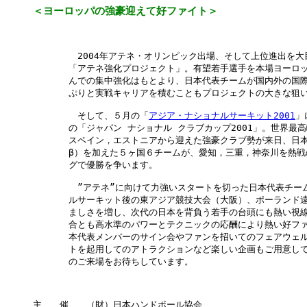
＜ヨーロッパの強豪迎えて好ファイト＞
　　　　　2004年アテネ・オリンピック出場、そして上位進出を大
　　　　「アテネ強化プロジェクト」。有望若手選手を本場ヨーロッ
　　　　んでの集中強化はもとより、日本代表チームが国内外の国際
　　　　ぷりと実戦キャリアを積むこともプロジェクトの大きな狙い
　　　　　そして、５月の「
アジア・ナショナルサーキット2001
」
　　　　の「ジャパン ナショナル クラブカップ2001」。世界最高
　　　　スペイン，エストニアから迎えた強豪クラブ勢が来日、日本
　　　　β）を加えた５ヶ国６チームが、愛知，三重，神奈川を熱戦
　　　　グで優勝を争います。

　　　　　”アテネ”に向けて力強いスタートを切った日本代表チーム
　　　　ルサーキット後の東アジア競技大会（大阪）、ポーランド遠
　　　　ましさを増し、次代の日本を背負う若手の台頭にも熱い視線
　　　　合とも高水準のパワーとテクニックの応酬により熱い好ファ
　　　　本代表メンバーのサイン会やファンを招いてのフェアウェル
　　　　トを起用してのアトラクションなど楽しい企画もご用意して
　　　　のご来場をお待ちしています。

主　　催　　（財）日本ハンドボール協会
