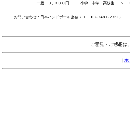
　　　　　　一般　３,０００円　　　小学・中学・高校生　 ２，０
お問い合わせ：日本ハンドボール協会（TEL 03-3481-2361）

ご意見・ご感想は、E-
[
ホ