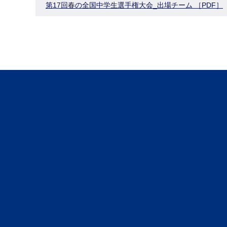
第17回春の全国中学生選手権大会_出場チーム ［PDF］