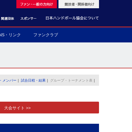
NS・リンク
ファンクラブ
・メンバー
｜
試合日程・結果
｜
グループ・トーナメント表
｜
大会サイト >>