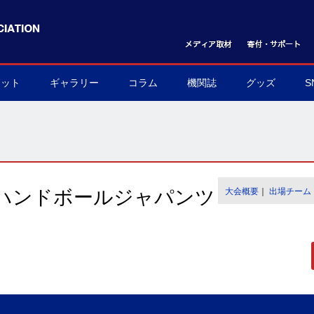
ケット
ギャラリー
コラム
機関誌
グッズ
S
ット購入方法
フォトギャラリー
ムービーギャラリー
球界を支える陰の立役者
我らハンドボール応援団
世界のハンドボール
協会グッズ
▶
▶
▶
▶
▶
▶
ハンドボールジャパンツ
大会概要
｜
出場チーム