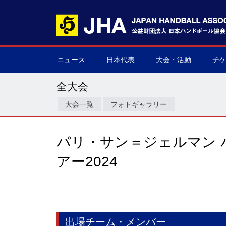
ニュース
日本代表
大会・活動
チ
男子日本代表
女子日本代表
男子ネクスト日本代表
女子ネクスト日本代表
男子U-21(ジュニア)
女子U-20(ジュニア)
男子U-19(ユース)
女子U-18(ユース)
男子U-16
女子U-16
デフハンドボール
全て
国際大会
国内大会
その他
チケ
▶
▶
▶
▶
▶
▶
▶
▶
▶
▶
▶
▶
▶
▶
▶
▶
全大会
大会一覧
フォトギャラリー
パリ・サン＝ジェルマン 
アー2024
出場チーム・メンバー