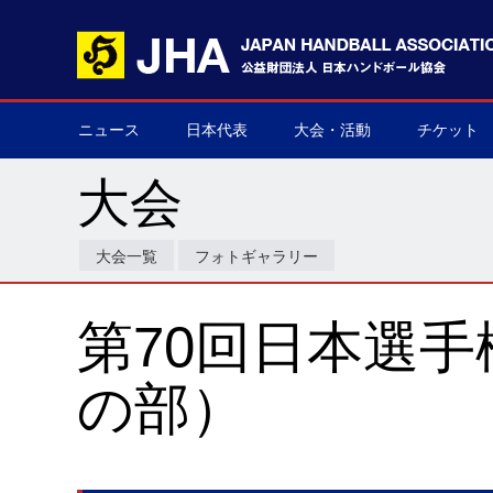
ニュース
日本代表
大会・活動
チケット
男子日本代表
女子日本代表
男子ネクスト日本代表
女子ネクスト日本代表
男子U-21(ジュニア)
女子U-20(ジュニア)
男子U-19(ユース)
女子U-18(ユース)
男子U-16
女子U-16
デフハンドボール
全て
国際大会
国内大会
その他
チケット購
▶
▶
▶
▶
▶
▶
▶
▶
▶
▶
▶
▶
▶
▶
▶
▶
大会
大会一覧
フォトギャラリー
第70回日本選
の部）