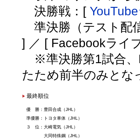
決勝戦：[
YouTu
準決勝（テスト配信）：
] ／ [ Facebookライ
※準決勝第1試合、F
たため前半のみとな
最終順位
優 勝：豊田合成（JHL）
準優勝：トヨタ車体（JHL）
３ 位：大崎電気（JHL）
大同特殊鋼（JHL）