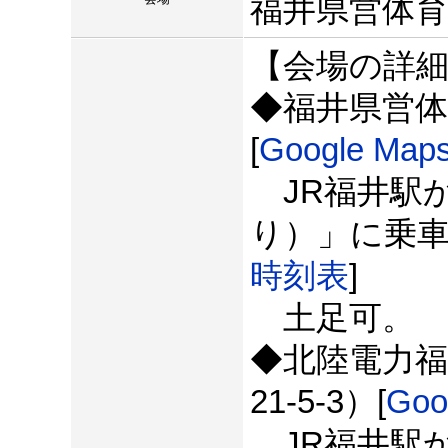
福井県営体
【会場の詳
◆福井県営体
[
Google Map
JR福井駅か
り）」に乗車
時刻表
]
土足可。
◆北陸電力
21-5-3）[
Goo
JR福井駅か