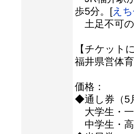
歩5分。[
えち
土足不可の
【チケット
福井県営体育
価格：
◆通し券（5
大学生・一般
中学生・高校