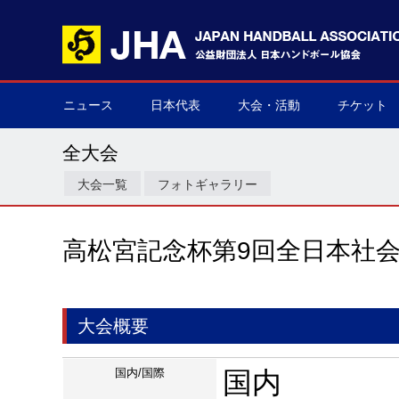
ニュース
日本代表
大会・活動
チケット
男子日本代表
女子日本代表
男子ネクスト日本代表
女子ネクスト日本代表
男子U-21(ジュニア)
女子U-20(ジュニア)
男子U-19(ユース)
女子U-18(ユース)
男子U-16
女子U-16
デフハンドボール
全て
国際大会
国内大会
その他
チケット購
▶
▶
▶
▶
▶
▶
▶
▶
▶
▶
▶
▶
▶
▶
▶
▶
全大会
大会一覧
フォトギャラリー
高松宮記念杯第9回全日本社
大会概要
国内/国際
国内