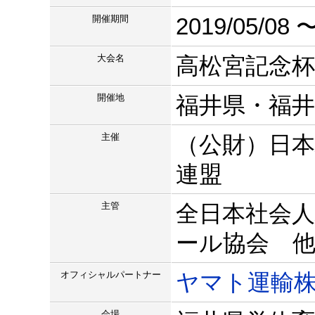
開催期間
2019/05/08 〜
大会名
高松宮記念杯
開催地
福井県・福井
主催
（公財）日
連盟
主管
全日本社会
ール協会 
オフィシャルパートナー
ヤマト運輸
会場