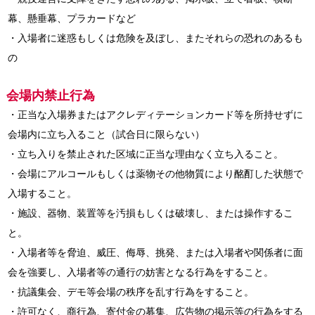
幕、懸垂幕、プラカードなど
・入場者に迷惑もしくは危険を及ぼし、またそれらの恐れのあるも
の
会場内禁止行為
・正当な入場券またはアクレディテーションカード等を所持せずに
会場内に立ち入ること（試合日に限らない）
・立ち入りを禁止された区域に正当な理由なく立ち入ること。
・会場にアルコールもしくは薬物その他物質により酩酊した状態で
入場すること。
・施設、器物、装置等を汚損もしくは破壊し、または操作するこ
と。
・入場者等を脅迫、威圧、侮辱、挑発、または入場者や関係者に面
会を強要し、入場者等の通行の妨害となる行為をすること。
・抗議集会、デモ等会場の秩序を乱す行為をすること。
・許可なく、商行為、寄付金の募集、広告物の掲示等の行為をする