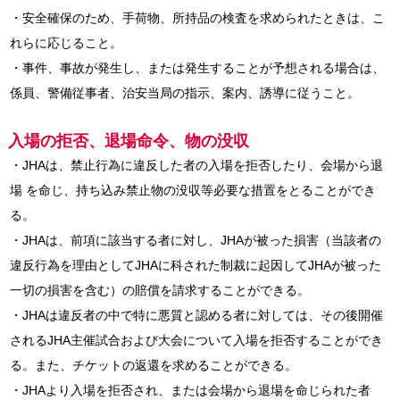
・安全確保のため、手荷物、所持品の検査を求められたときは、こ
れらに応じること。
・事件、事故が発生し、または発生することが予想される場合は、
係員、警備従事者、治安当局の指示、案内、誘導に従うこと。
入場の拒否、退場命令、物の没収
・JHAは、禁止行為に違反した者の入場を拒否したり、会場から退
場 を命じ、持ち込み禁止物の没収等必要な措置をとることができ
る。
・JHAは、前項に該当する者に対し、JHAが被った損害（当該者の
違反行為を理由としてJHAに科された制裁に起因してJHAが被った
一切の損害を含む）の賠償を請求することができる。
・JHAは違反者の中で特に悪質と認める者に対しては、その後開催
されるJHA主催試合および大会について入場を拒否することができ
る。また、チケットの返還を求めることができる。
・JHAより入場を拒否され、または会場から退場を命じられた者