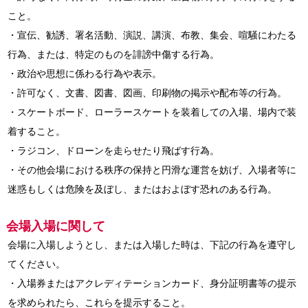
こと。
・宣伝、勧誘、署名活動、演説、講演、布教、集会、喧騒にわたる
行為、または、特定のものを誹謗中傷する行為。
・政治や思想に係わる行為や表示。
・許可なく、文書、図書、図画、印刷物の掲示や配布等の行為。
・スケートボード、ローラースケートを装着しての入場、場内で装
着すること。
・ラジコン、ドローンを走らせたり飛ばす行為。
・その他会場における秩序の保持と円滑な運営を妨げ、入場者等に
迷惑もしくは危険を及ぼし、またはおよぼす恐れのある行為。
会場入場に関して
会場に入場しようとし、または入場した時は、下記の行為を遵守し
てください。
・入場券またはアクレディテーションカード、身分証明書等の提示
を求められたら、これらを提示すること。