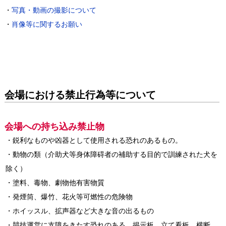
・
写真・動画の撮影について
・
肖像等に関するお願い
会場における禁止行為等について
会場への持ち込み禁止物
・鋭利なものや凶器として使用される恐れのあるもの。
・動物の類（介助犬等身体障碍者の補助する目的で訓練された犬を
除く）
・塗料、毒物、劇物他有害物質
・発煙筒、爆竹、花火等可燃性の危険物
・ホイッスル、拡声器など大きな音の出るもの
・競技運営に支障をきたす恐れのある、掲示板、立て看板、横断