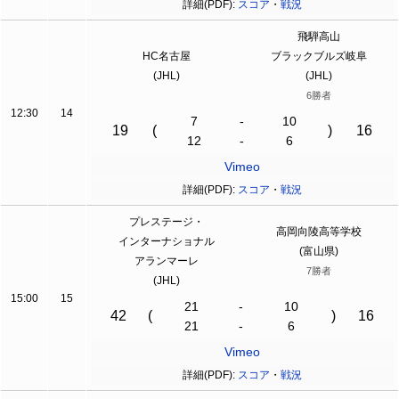
詳細(PDF):
スコア
・
戦況
飛騨高山
HC名古屋
ブラックブルズ岐阜
(JHL)
(JHL)
6勝者
12:30
14
7
-
10
19
(
)
16
12
-
6
Vimeo
詳細(PDF):
スコア
・
戦況
プレステージ・
高岡向陵高等学校
インターナショナル
(富山県)
アランマーレ
7勝者
(JHL)
15:00
15
21
-
10
42
(
)
16
21
-
6
Vimeo
詳細(PDF):
スコア
・
戦況