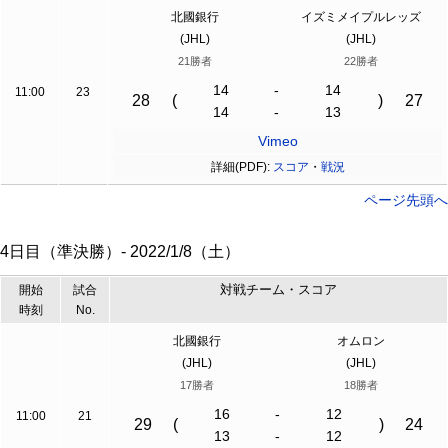
北國銀行
イズミメイプルレッズ
(JHL)
(JHL)
21勝者
22勝者
14
-
14
11:00
23
28
(
)
27
14
-
13
Vimeo
詳細(PDF):
スコア
・
戦況
ページ先頭へ
4日目（準決勝）- 2022/1/8（土）
対戦チーム・スコア
開始
試合
時刻
No.
北國銀行
オムロン
(JHL)
(JHL)
17勝者
18勝者
16
-
12
11:00
21
29
(
)
24
13
-
12