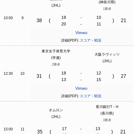
(神奈川県)
(JHL)
1勝者
18
-
10
10:00
9
38
(
)
21
20
-
11
Vimeo
詳細(PDF):
スコア
・
戦況
東京女子体育大学
大阪ラヴィッツ
(学連)
(JHL)
2勝者
18
-
12
12:30
10
31
(
)
27
13
-
15
Vimeo
詳細(PDF):
スコア
・
戦況
香川銀行T・H
オムロン
(香川県)
(JHL)
3勝者
17
-
13
15:00
11
35
(
)
21