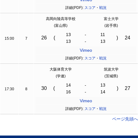
詳細(PDF):
スコア
・
戦況
高岡向陵高等学校
富士大学
(富山県)
(岩手県)
13
-
11
26
(
)
24
15:00
7
13
-
13
Vimeo
詳細(PDF):
スコア
・
戦況
大阪体育大学
筑波大学
(学連)
(茨城県)
14
-
13
30
(
)
27
17:30
8
16
-
14
Vimeo
詳細(PDF):
スコア
・
戦況
ページ先頭へ