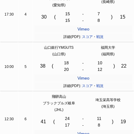
(長崎県)
(愛知県)
15
-
7
17:30
4
30
(
)
15
15
-
8
Vimeo
詳細(PDF):
スコア
・
戦況
山口銀行YMGUTS
福岡大学
(山口県)
(福岡県)
18
-
10
38
(
)
22
10:00
5
20
-
12
Vimeo
詳細(PDF):
スコア
・
戦況
飛騨高山
埼玉栄高等学校
ブラックブルズ岐阜
(埼玉県)
(JHL)
24
-
11
12:30
6
41
(
)
19
17
-
8
Vimeo