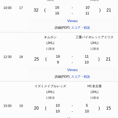
16
-
10
10:00
17
32
(
)
21
16
-
11
Vimeo
詳細(PDF):
スコア
・
戦況
オムロン
三重バイオレットアイリス
(JHL)
(JHL)
11勝者
12勝者
16
-
11
12:30
18
25
(
)
21
9
-
10
Vimeo
詳細(PDF):
スコア
・
戦況
イズミメイプルレッズ
HC名古屋
(JHL)
(JHL)
13勝者
14勝者
10
-
5
15:00
19
20
(
)
15
10
-
10