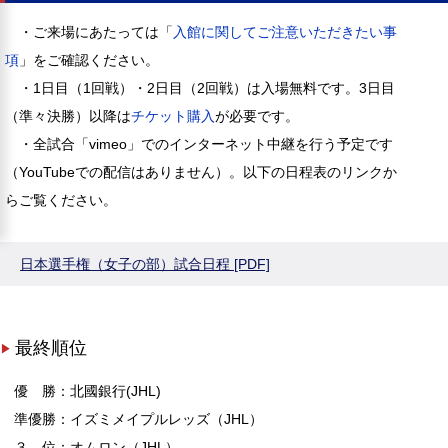
・ご来場にあたっては「
入館に関してご注意いただきたい事
項
」をご確認ください。
・1日目（1回戦）・2日目（2回戦）は入場無料です。3日目
（準々決勝）以降は
チケット購入
が必要です。
・全試合「vimeo」でのインターネット中継を行う予定です
（YouTubeでの配信はありません）。以下の日程表のリンクか
らご覧ください。
日本選手権（女子の部）試合日程 [PDF]
最終順位
優 勝：北國銀行(JHL)
準優勝：イズミメイプルレッズ（JHL）
３ 位：オムロン（JHL）