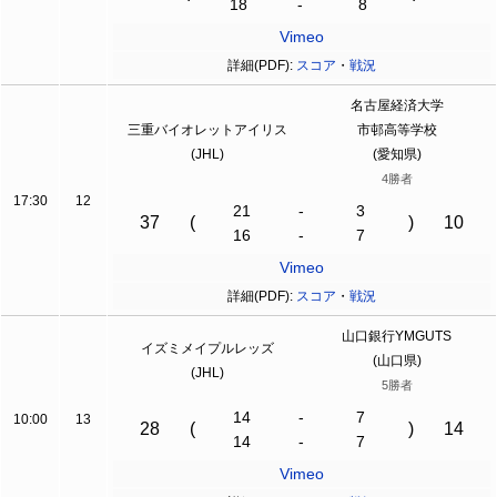
18
-
8
Vimeo
詳細(PDF):
スコア
・
戦況
名古屋経済大学
三重バイオレットアイリス
市邨高等学校
(JHL)
(愛知県)
4勝者
17:30
12
21
-
3
37
(
)
10
16
-
7
Vimeo
詳細(PDF):
スコア
・
戦況
山口銀行YMGUTS
イズミメイプルレッズ
(山口県)
(JHL)
5勝者
14
-
7
10:00
13
28
(
)
14
14
-
7
Vimeo