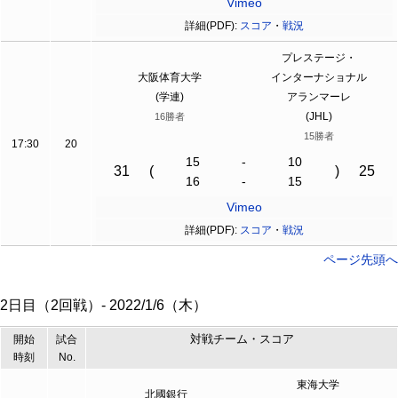
Vimeo
詳細(PDF):
スコア
・
戦況
プレステージ・
大阪体育大学
インターナショナル
(学連)
アランマーレ
(JHL)
16勝者
15勝者
17:30
20
15
-
10
31
(
)
25
16
-
15
Vimeo
詳細(PDF):
スコア
・
戦況
ページ先頭へ
2日目（2回戦）- 2022/1/6（木）
対戦チーム・スコア
開始
試合
時刻
No.
東海大学
北國銀行