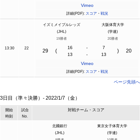
Vimeo
詳細(PDF):
スコア
・
戦況
イズミメイプルレッズ
大阪体育大学
(JHL)
(学連)
19勝者
20勝者
16
-
7
13:30
22
29
(
)
20
13
-
13
Vimeo
詳細(PDF):
スコア
・
戦況
ページ先頭へ
3日目（準々決勝）- 2022/1/7（金）
対戦チーム・スコア
開始
試合
時刻
No.
北國銀行
東京女子体育大学
(JHL)
(学連)
9勝者
10勝者