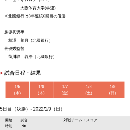
大阪体育大学(学連)
※北國銀行は3年連続6回目の優勝
最優秀選手
相澤 菜月（北國銀行）
最優秀監督
荷川取 義浩（北國銀行）
試合日程・結果
1/5
1/6
1/7
1/8
1/9
(水)
(木)
(金)
(土)
(日)
5日目（決勝）- 2022/1/9（日）
対戦チーム・スコア
開始
試合
時刻
No.