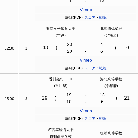
11
-
13
Vimeo
詳細(PDF):
スコア
・
戦況
東京女子体育大学
北海道倶楽部
(学連)
(北海道)
23
-
4
43
(
)
10
12:30
2
20
-
6
Vimeo
詳細(PDF):
スコア
・
戦況
香川銀行T・H
洛北高等学校
(香川県)
(京都府)
19
-
15
29
(
)
21
15:00
3
10
-
6
Vimeo
詳細(PDF):
スコア
・
戦況
名古屋経済大学
瓊浦高等学校
市邨高等学校