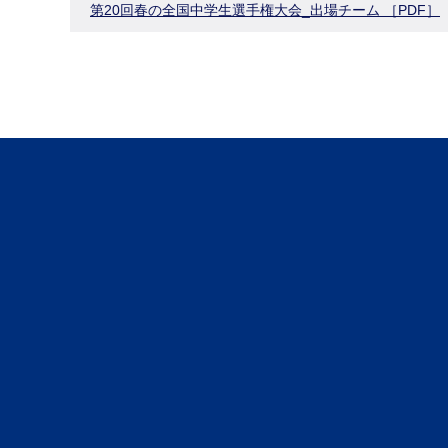
第20回春の全国中学生選手権大会_出場チーム ［PDF］