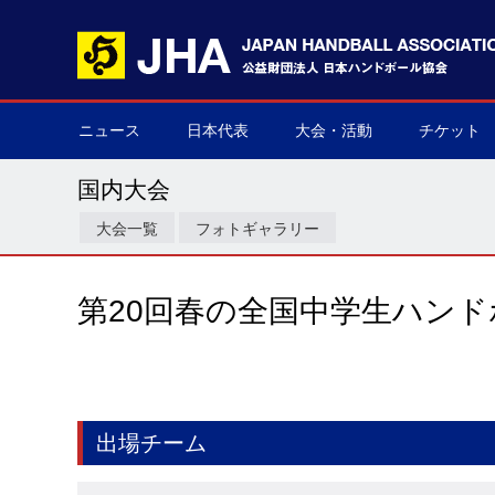
ニュース
日本代表
大会・活動
チケット
男子日本代表
女子日本代表
男子ネクスト日本代表
女子ネクスト日本代表
男子U-21(ジュニア)
女子U-20(ジュニア)
男子U-19(ユース)
女子U-18(ユース)
男子U-16
女子U-16
デフハンドボール
全て
国際大会
国内大会
その他
チケット購
▶
▶
▶
▶
▶
▶
▶
▶
▶
▶
▶
▶
▶
▶
▶
▶
国内大会
大会一覧
フォトギャラリー
第20回春の全国中学生ハン
出場チーム