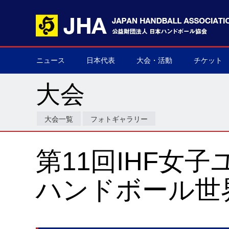
ニュース
日本代表
大会・活動
チケット
男子日本代表
女子日本代表
男子ネクスト日本代表
女子ネクスト日本代表
男子U-21(ジュニア)
女子U-20(ジュニア)
男子U-19(ユース)
女子U-18(ユース)
男子U-16
女子U-16
デフハンドボール
全て
国際大会
国内大会
その他
チケット購
▶
▶
▶
▶
▶
▶
▶
▶
▶
▶
▶
▶
▶
▶
▶
▶
大会
大会一覧
フォトギャラリー
第11回IHF女子ユ
ハンドボール世