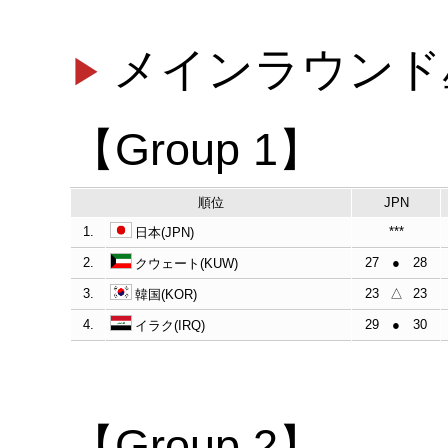
メインラウンド
【Group 1】
順位
JPN
1.
***
日本(JPN)
2.
27
●
28
クウェート(KUW)
3.
23
△
23
韓国(KOR)
4.
29
●
30
イラク(IRQ)
【Group 2】