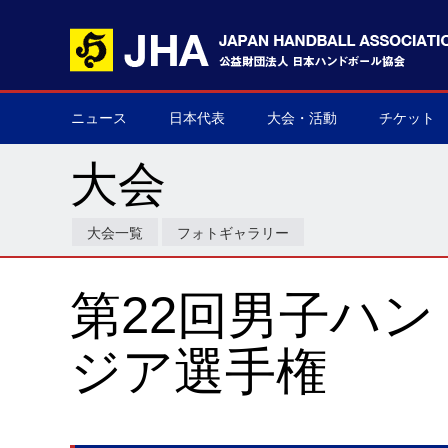
ニュース
日本代表
大会・活動
チケット
男子日本代表
女子日本代表
男子ネクスト日本代表
女子ネクスト日本代表
男子U-21(ジュニア)
女子U-20(ジュニア)
男子U-19(ユース)
女子U-18(ユース)
男子U-16
女子U-16
デフハンドボール
全て
国際大会
国内大会
その他
チケット購
▶
▶
▶
▶
▶
▶
▶
▶
▶
▶
▶
▶
▶
▶
▶
▶
大会
大会一覧
フォトギャラリー
第22回男子ハ
ジア選手権