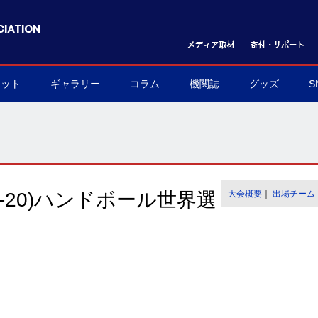
ケット
ギャラリー
コラム
機関誌
グッズ
S
ット購入方法
フォトギャラリー
ムービーギャラリー
球界を支える陰の立役者
我らハンドボール応援団
世界のハンドボール
協会グッズ
▶
▶
▶
▶
▶
▶
U-20)ハンドボール世界選
大会概要
｜
出場チーム