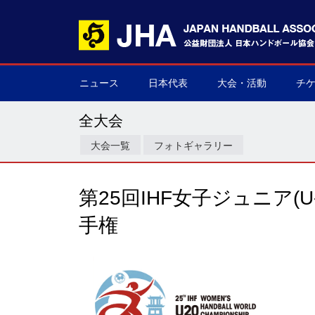
ニュース
日本代表
大会・活動
チ
男子日本代表
女子日本代表
男子ネクスト日本代表
女子ネクスト日本代表
男子U-21(ジュニア)
女子U-20(ジュニア)
男子U-19(ユース)
女子U-18(ユース)
男子U-16
女子U-16
デフハンドボール
全て
国際大会
国内大会
その他
チケ
▶
▶
▶
▶
▶
▶
▶
▶
▶
▶
▶
▶
▶
▶
▶
▶
全大会
大会一覧
フォトギャラリー
第25回IHF女子ジュニア(
手権