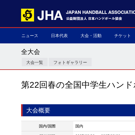
ニュース
日本代表
大会・活動
チケット
男子日本代表
女子日本代表
男子ネクスト日本代表
女子ネクスト日本代表
男子U-21(ジュニア)
女子U-20(ジュニア)
男子U-19(ユース)
女子U-18(ユース)
男子U-16
女子U-16
デフハンドボール
全て
国際大会
国内大会
その他
チケット購
▶
▶
▶
▶
▶
▶
▶
▶
▶
▶
▶
▶
▶
▶
▶
▶
全大会
大会一覧
フォトギャラリー
第22回春の全国中学生ハン
大会概要
国内/国際
国内