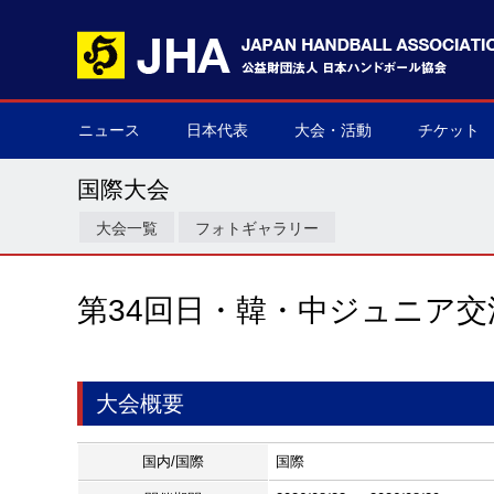
ニュース
日本代表
大会・活動
チケット
男子日本代表
女子日本代表
男子ネクスト日本代表
女子ネクスト日本代表
男子U-21(ジュニア)
女子U-20(ジュニア)
男子U-19(ユース)
女子U-18(ユース)
男子U-16
女子U-16
デフハンドボール
全て
国際大会
国内大会
その他
チケット購
▶
▶
▶
▶
▶
▶
▶
▶
▶
▶
▶
▶
▶
▶
▶
▶
国際大会
大会一覧
フォトギャラリー
第34回日・韓・中ジュニア交
大会概要
国内/国際
国際