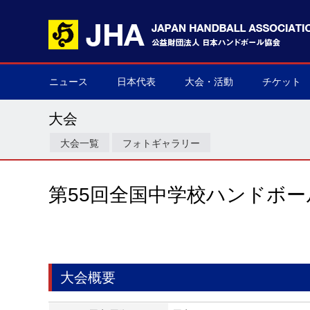
ニュース
日本代表
大会・活動
チケット
男子日本代表
女子日本代表
男子ネクスト日本代表
女子ネクスト日本代表
男子U-21(ジュニア)
女子U-20(ジュニア)
男子U-19(ユース)
女子U-18(ユース)
男子U-16
女子U-16
デフハンドボール
全て
国際大会
国内大会
その他
チケット購
▶
▶
▶
▶
▶
▶
▶
▶
▶
▶
▶
▶
▶
▶
▶
▶
大会
大会一覧
フォトギャラリー
第55回全国中学校ハンドボー
大会概要