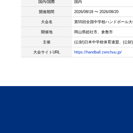
国内/国際
国内
開催期間
2026/08/18 〜 2026/08/20
大会名
第55回全国中学校ハンドボール大
開催地
岡山県総社市、倉敷市
主催
(公財)日本中学校体育連盟、(公
大会サイトURL
https://handball.zenchuu.jp/