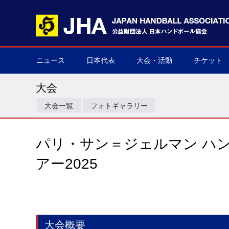
ニュース
日本代表
大会・活動
チケット
男子日本代表
女子日本代表
男子ネクスト日本代表
女子ネクスト日本代表
男子U-21(ジュニア)
女子U-20(ジュニア)
男子U-19(ユース)
女子U-18(ユース)
男子U-16
女子U-16
デフハンドボール
全て
国際大会
国内大会
その他
チケット購
▶
▶
▶
▶
▶
▶
▶
▶
▶
▶
▶
▶
▶
▶
▶
▶
大会
大会一覧
フォトギャラリー
パリ・サン＝ジェルマン ハ
アー2025
大会概要