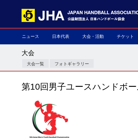
ニュース
日本代表
大会・活動
チケット
男子日本代表
女子日本代表
男子ネクスト日本代表
女子ネクスト日本代表
男子U-21(ジュニア)
女子U-20(ジュニア)
男子U-19(ユース)
女子U-18(ユース)
男子U-16
女子U-16
デフハンドボール
全て
国際大会
国内大会
その他
チケット購
▶
▶
▶
▶
▶
▶
▶
▶
▶
▶
▶
▶
▶
▶
▶
▶
大会
大会一覧
フォトギャラリー
第10回男子ユースハンドボ