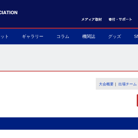
ケット
ギャラリー
コラム
機関誌
グッズ
S
ット購入方法
フォトギャラリー
ムービーギャラリー
球界を支える陰の立役者
我らハンドボール応援団
世界のハンドボール
協会グッズ
▶
▶
▶
▶
▶
▶
大会概要
｜
出場チーム