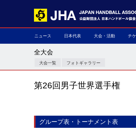
ニュース
日本代表
大会・活動
チ
男子日本代表
女子日本代表
男子ネクスト日本代表
女子ネクスト日本代表
男子U-21(ジュニア)
女子U-20(ジュニア)
男子U-19(ユース)
女子U-18(ユース)
男子U-16
女子U-16
デフハンドボール
全て
国際大会
国内大会
その他
チケ
▶
▶
▶
▶
▶
▶
▶
▶
▶
▶
▶
▶
▶
▶
▶
▶
全大会
大会一覧
フォトギャラリー
第26回男子世界選手権
グループ表・トーナメント表