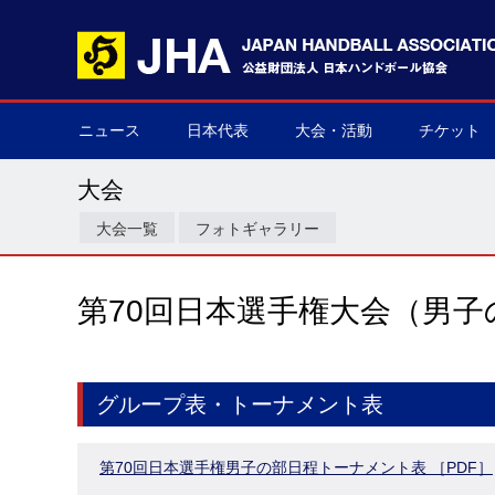
ニュース
日本代表
大会・活動
チケット
男子日本代表
女子日本代表
男子ネクスト日本代表
女子ネクスト日本代表
男子U-21(ジュニア)
女子U-20(ジュニア)
男子U-19(ユース)
女子U-18(ユース)
男子U-16
女子U-16
デフハンドボール
全て
国際大会
国内大会
その他
チケット購
▶
▶
▶
▶
▶
▶
▶
▶
▶
▶
▶
▶
▶
▶
▶
▶
大会
大会一覧
フォトギャラリー
第70回日本選手権大会（男子
グループ表・トーナメント表
第70回日本選手権男子の部日程トーナメント表 ［PDF］