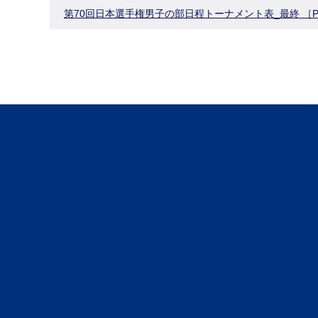
第70回日本選手権男子の部日程トーナメント表_最終 ［P