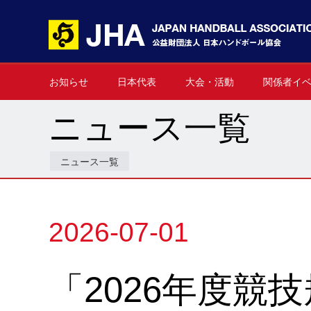
お知らせ
日本代表
大会・活動
関係者イ
男子日本代表
女子日本代表
男子ネクスト日本代表
女子ネクスト日本代表
男子U-21(ジュニア)
女子U-20(ジュニア)
男子U-19(ユース)
女子U-18(ユース)
男子U-16
女子U-16
デフハンドボール
全て
国際大会
国内大会
その他
イベント一
▶
▶
▶
▶
▶
▶
▶
▶
▶
▶
▶
▶
▶
▶
▶
▶
ニュース一覧
ニュース一覧
2026-07-01
「2026年度競技