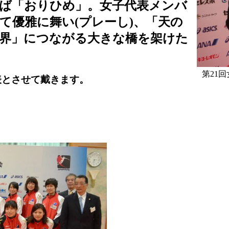
ば「おりひめ」。女子代表メンバ
て優雅に舞い(プレーし)、「天の
界」につながる大きな橋を架けた
第21
表とさせて戴きます。