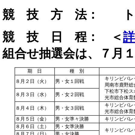
競 技 方 法： ト
競 技 日 程： ＜
詳
組合せ抽選会は、７月
期 日
種 別
キリンビバレッ
８月２日（火）
男・女１回戦
周南市鹿野総
下松市下松ス
８月３日（水）
男・女２回戦
光市総合体育
キリンビバレ
８月４日（木）
男・女３回戦
光市総合体育
８月５日（金）
男・女準々決勝
キリンビバレッ
８月６日（土）
男・女準決勝
キリンビバレッ
８月７日（日）
男・女決勝