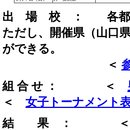
出 場 校 ： 各都
ただし、開催県（山口
ができる。
＜
組 合 せ ： ＜
＜
女子トーナメント
結 果 ： 