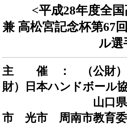
<平成28年度全
兼 高松宮記念杯第6
ル選
主 催 ： （公財）
財）日本ハンドボール
山口県教育委員
市 光市 周南市教育委