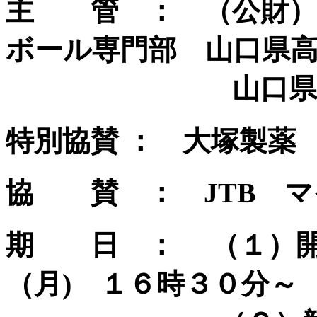
主 管 ： （公財）
ボール専門部 山口県
山口県ハンド
特別協賛 ： 大塚製薬
協 賛 ： JTB 
期 日 ：
（１）開
（月) １６時３０分～