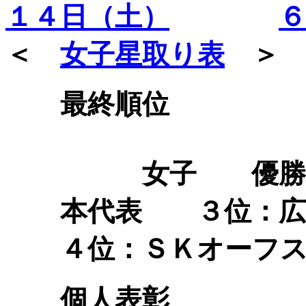
１４日（土）
６
＜
女子星取り表
＞
最終順位
女子 優勝：
本代表 ３位：
４位：ＳＫオーフス
個人表彰