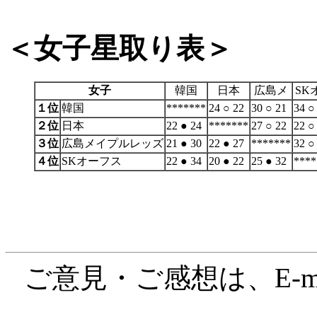
＜
女子星取り表
＞
女子
韓国
日本
広島メ
SK
１位
韓国
*******
24 ○ 22
30 ○ 21
34 ○
２位
日本
22 ● 24
*******
27 ○ 22
22 ○
３位
広島メイプルレッズ
21 ● 30
22 ● 27
*******
32 ○
４位
SKオーフス
22 ● 34
20 ● 22
25 ● 32
****
ご意見・ご感想は、E-ma