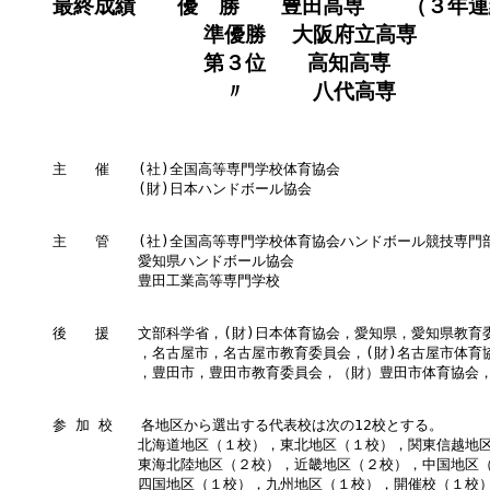
最終成績 優 勝 豊田高専 （３年連
準優勝 大阪府立高専
第３位 高知高専
〃 八代高専
主　　催　　(社)全国高等専門学校体育協会

　　　　　　(財)日本ハンドボール協会

主　　管　　(社)全国高等専門学校体育協会ハンドボール競技専門部
　　　　　　愛知県ハンドボール協会

　　　　　　豊田工業高等専門学校

後　　援　　文部科学省，(財)日本体育協会，愛知県，愛知県教育委
　　　　　　，名古屋市，名古屋市教育委員会，(財)名古屋市体育
　　　　　　，豊田市，豊田市教育委員会，（財）豊田市体育協会，
参 加 校　　各地区から選出する代表校は次の12校とする。

　　　　　　北海道地区（１校），東北地区（１校），関東信越地区
　　　　　　東海北陸地区（２校），近畿地区（２校），中国地区（
　　　　　　四国地区（１校），九州地区（１校），開催校（１校）