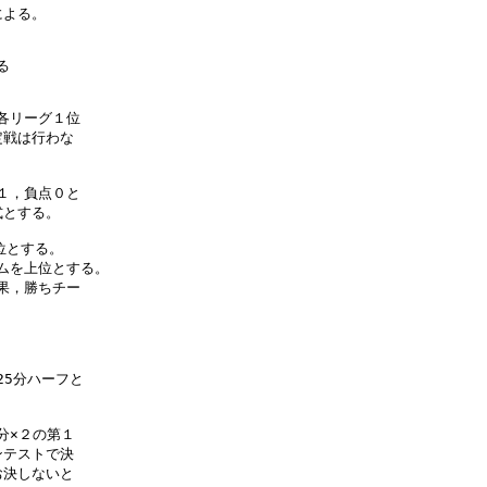
よる。



各リーグ１位

戦は行わな

１，負点０と

とする。

とする。

ムを上位とする。

果，勝ちチー

5分ハーフと

×２の第１

テストで決

決しないと
