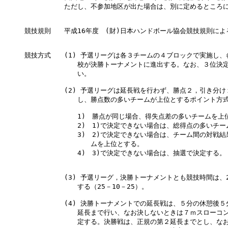
　　　　　　ただし、不参加地区が出た場合は、別に定めるところに
競技規則　　平成16年度　(財)日本ハンドボール協会競技規則による
競技方式　　(1) 予選リーグは各３チームの４ブロックで実施し、
　　　　　　　　校が決勝トーナメントに進出する。なお、３位決定
　　　　　　　　い。

　　　　　　(2) 予選リーグは延長戦を行わず、勝点２，引き分け
　　　　　　　　し、勝点数の多いチームが上位とするポイント方式
　　　　　　　　1)　勝点が同じ場合、得失点差の多いチームを上位
　　　　　　　　2)　1)で決定できない場合は、総得点の多いチー
　　　　　　　　3)　2)で決定できない場合は、チーム間の対戦結
　　　　　　　　　　ムを上位とする。

　　　　　　　　4)　3)で決定できない場合は、抽選で決定する。

　　　　　　(3) 予選リーグ，決勝トーナメントとも競技時間は、2
　　　　　　　　する（25－10－25）。

　　　　　　(4) 決勝トーナメントでの延長戦は、５分の休憩後５分
　　　　　　　　延長まで行い、なお決しないときは７ｍスローコン
　　　　　　　　定する。決勝戦は、正規の第２延長までとし、なお