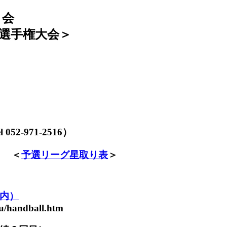
 会
ル選手権大会＞
971-2516）
＜
予選リーグ星取り表
＞
内）
ku/handball.htm