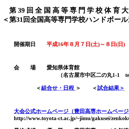
第 39 回 全 国 高 等 専 門 学 校 体 育 大
＜第31回全国高等専門学校ハンドボー
開催期日
平成16年８月７日(土)～８日(日)
会 場 愛知県体育館
（名古屋市中区二の丸1-1 tel 052-
＜
組合せ・日程
＞ ＜
試合結果＞
大会公式ホームページ（豊田高専ホームページ
http://www.toyota-ct.ac.jp/~jimu/gakusei/zenko