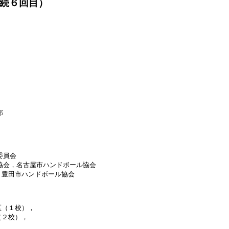
続６回目）


員会

協会，名古屋市ハンドボール協会

豊田市ハンドボール協会 

（１校），

２校），


