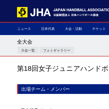
ニュース
日本代表
大会・活動
チケット
男子日本代表
女子日本代表
男子ネクスト日本代表
女子ネクスト日本代表
男子U-21(ジュニア)
女子U-20(ジュニア)
男子U-19(ユース)
女子U-18(ユース)
男子U-16
女子U-16
デフハンドボール
全て
国際大会
国内大会
その他
チケット購
▶
▶
▶
▶
▶
▶
▶
▶
▶
▶
▶
▶
▶
▶
▶
▶
全大会
大会一覧
フォトギャラリー
第18回女子ジュニアハンド
出場チーム・メンバー