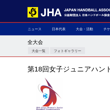
ニュース
日本代表
大会・活動
チ
男子日本代表
女子日本代表
男子ネクスト日本代表
女子ネクスト日本代表
男子U-21(ジュニア)
女子U-20(ジュニア)
男子U-19(ユース)
女子U-18(ユース)
男子U-16
女子U-16
デフハンドボール
全て
国際大会
国内大会
その他
チケ
▶
▶
▶
▶
▶
▶
▶
▶
▶
▶
▶
▶
▶
▶
▶
▶
全大会
大会一覧
フォトギャラリー
第18回女子ジュニアハン