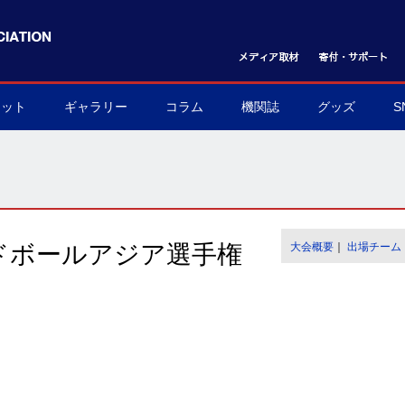
ケット
ギャラリー
コラム
機関誌
グッズ
S
ット購入方法
フォトギャラリー
ムービーギャラリー
球界を支える陰の立役者
我らハンドボール応援団
世界のハンドボール
協会グッズ
▶
▶
▶
▶
▶
▶
ドボールアジア選手権
大会概要
｜
出場チーム