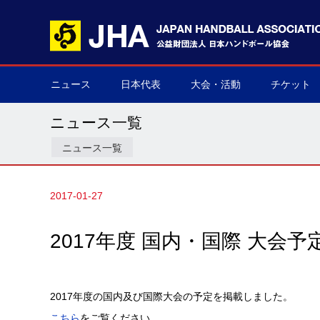
ニュース
日本代表
大会・活動
チケット
男子日本代表
女子日本代表
男子ネクスト日本代表
女子ネクスト日本代表
男子U-21(ジュニア)
女子U-20(ジュニア)
男子U-19(ユース)
女子U-18(ユース)
男子U-16
女子U-16
デフハンドボール
全て
国際大会
国内大会
その他
チケット購
▶
▶
▶
▶
▶
▶
▶
▶
▶
▶
▶
▶
▶
▶
▶
▶
ニュース一覧
ニュース一覧
2017-01-27
2017年度 国内・国際 大会予
2017年度の国内及び国際大会の予定を掲載しました。
こちら
をご覧ください。