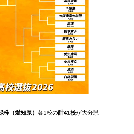
登録枠（愛知県）
各1校の
計41校
が大分県