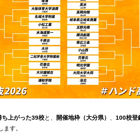
ち上がった39校
と、
開催地枠（大分県）
、
100校
します。