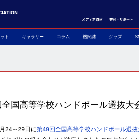
ケット
ギャラリー
コラム
機関誌
グッズ
S
ット購入方法
フォトギャラリー
ムービーギャラリー
球界を支える陰の立役者
我らハンドボール応援団
世界のハンドボール
協会グッズ
▶
▶
▶
▶
▶
▶
回全国高等学校ハンドボール選抜大
24～29日に
第49回全国高等学校ハンドボール選抜