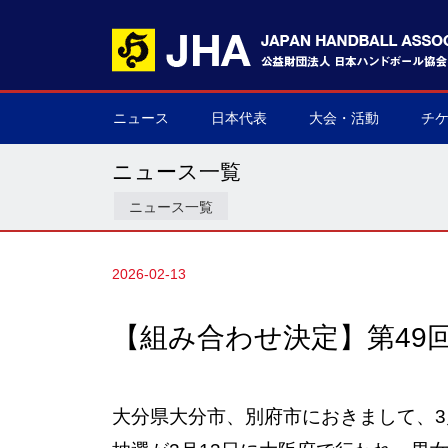
ニュース
日本代表
大会・活動
チ
男子日本代表
女子日本代表
男子ネクスト日本代表
女子ネクスト日本代表
男子U-21(ジュニア)
女子U-20(ジュニア)
男子U-19(ユース)
女子U-18(ユース)
男子U-16
女子U-16
デフハンドボール
全て
国際大会
国内大会
その他
チケ
▶
▶
▶
▶
▶
▶
▶
▶
▶
▶
▶
▶
▶
▶
▶
▶
ニュース一覧
ニュース一覧
2026-02-13
【組み合わせ決定】第49
大分県大分市、別府市におきまして、3月