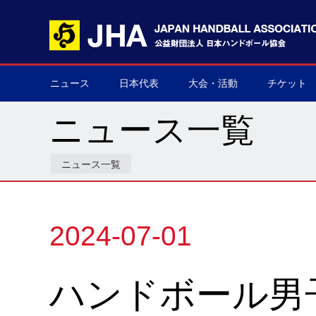
ニュース
日本代表
大会・活動
チケット
男子日本代表
女子日本代表
男子ネクスト日本代表
女子ネクスト日本代表
男子U-21(ジュニア)
女子U-20(ジュニア)
男子U-19(ユース)
女子U-18(ユース)
男子U-16
女子U-16
デフハンドボール
全て
国際大会
国内大会
その他
チケット購
▶
▶
▶
▶
▶
▶
▶
▶
▶
▶
▶
▶
▶
▶
▶
▶
ニュース一覧
ニュース一覧
2024-07-01
ハンドボール男