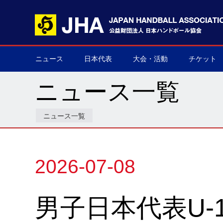
ニュース
日本代表
大会・活動
チケット
男子日本代表
女子日本代表
男子ネクスト日本代表
女子ネクスト日本代表
男子U-21(ジュニア)
女子U-20(ジュニア)
男子U-19(ユース)
女子U-18(ユース)
男子U-16
女子U-16
デフハンドボール
全て
国際大会
国内大会
その他
チケット購
▶
▶
▶
▶
▶
▶
▶
▶
▶
▶
▶
▶
▶
▶
▶
▶
ニュース一覧
ニュース一覧
2026-07-08
男子日本代表U-