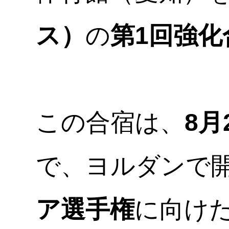
ス）
の
第1回強化
この合宿は、
8月
で、ヨルダンで
ア選手権
に向け