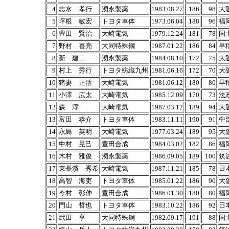
4
志水 孝行
湧永製薬
1983.08.27
186
98
大
5
坪根 敏宏
トヨタ車体
1973.06.04
188
96
福
6
豊田 賢治
大崎電気
1979.12.24
181
78
国
7
野村 喜亮
大同特殊鋼
1987.01.22
186
84
早
8
新 建二
湧永製薬
1984.08.10
172
75
大
9
村上 秀行
トヨタ紡織九州
1981.06.16
172
70
大
10
猪妻 正活
大崎電気
1981.06.12
180
80
早
11
小澤 広太
大崎電気
1985.12.09
170
73
法
12
森 淳
大崎電気
1987.03.12
189
94
大
13
富田 恭介
トヨタ車体
1983.11.11
190
91
中
14
永島 英明
大崎電気
1977.03.24
189
95
大
15
中村 晃己
豊田合成
1984.03.02
182
86
福
16
木村 雅俊
湧永製薬
1986.09.05
189
100
筑
17
東長濱 秀希
大崎電気
1987.11.21
185
78
日
18
高智 海吏
トヨタ車体
1985.01.22
186
90
大
19
今村 彰伸
豊田合成
1986.01.30
180
80
福
20
門山 哲也
トヨタ車体
1983.10.22
186
92
日
21
武田 享
大同特殊鋼
1982.09.17
191
88
国