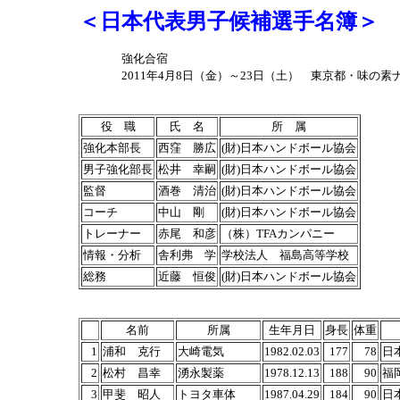
＜日本代表男子候補選手名簿＞
強化合宿
2011年4月8日（金）～23日（土） 東京都・味の
役 職
氏 名
所 属
強化本部長
西窪 勝広
(財)日本ハンドボール協会
男子強化部長
松井 幸嗣
(財)日本ハンドボール協会
監督
酒巻 清治
(財)日本ハンドボール協会
コーチ
中山 剛
(財)日本ハンドボール協会
トレーナー
赤尾 和彦
（株）TFAカンパニー
情報・分析
舎利弗 学
学校法人 福島高等学校
総務
近藤 恒俊
(財)日本ハンドボール協会
名前
所属
生年月日
身長
体重
1
浦和 克行
大崎電気
1982.02.03
177
78
日
2
松村 昌幸
湧永製薬
1978.12.13
188
90
福
3
甲斐 昭人
トヨタ車体
1987.04.29
184
90
日