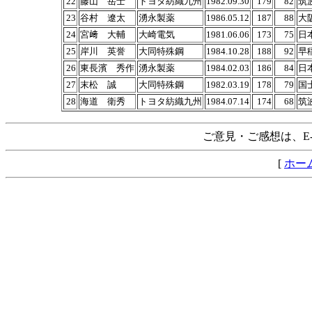
22
藤山 岳士
トヨタ紡織九州
1982.09.30
179
82
筑
23
谷村 遼太
湧永製薬
1986.05.12
187
88
大
24
宮﨑 大輔
大崎電気
1981.06.06
173
75
日
25
岸川 英誉
大同特殊鋼
1984.10.28
188
92
早
26
東長濱 秀作
湧永製薬
1984.02.03
186
84
日
27
末松 誠
大同特殊鋼
1982.03.19
178
79
国
28
海道 衛秀
トヨタ紡織九州
1984.07.14
174
68
筑
ご意見・ご感想は、E-m
[
ホー