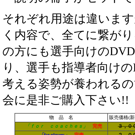
それぞれ用途は違います
く内容で、全てに繋がり
の方にも選手向けの
DVD
り、選手も指導者向けの
考える姿勢が養われるの
会に是非ご購入下さい!!
物 品 名
販売価格(
「ｆｏｒ ｃｏａｃｈｅｓ」
完売
３，０
「
for players
」
完売
２，０