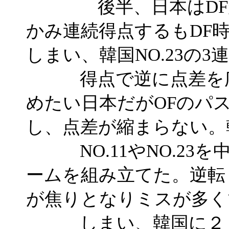
後半、日本はDFが
かみ連続得点するもDF
しまい、韓国NO.23の3
得点で逆に点差を広
めたい日本だがOFのパ
し、点差が縮まらない。
NO.11やNO.23
ームを組み立てた。逆転
が焦りとなりミスが多く
しまい、韓国に２１