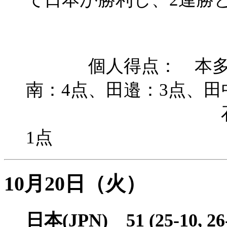
個人得点： 本多・横
南：4点、田邉：3点、田
石野・藤井・
1点
10月20日（火）
日本(JPN) 51 (25-10,