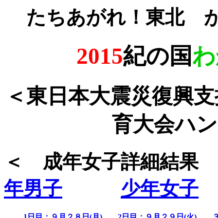
たちあがれ！東北 
2015
紀の国
わ
＜東日本大震災復興支
育大会ハン
＜ 成年女子詳細
年男子
少年女子
1日目：９月２８日(月)
2日目：９月２９日(火)