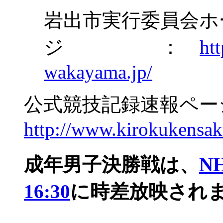
岩出市実行委員会ホ
ジ ：
ht
wakayama.jp/
公式競技記録速報ペ
http://www.kirokukensak
成年男子決勝戦は、
NH
16:30
に時差放映され